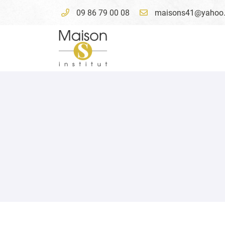
09 86 79 00 08
4 avenue du Président Wilson
41000 Blois
09 86 79 00 08
Adresse email de réception

En cochant cette case, vous consentez à recevoir nos propositions commer