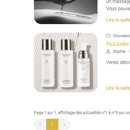
un massage
Vous pouvez
page d'accue
Lire la suit
Nouveau

Nouvelle
Sophie

Venez décou
Lire la suit
Page 1 sur 1,
affichage des actualités
n°1 à n°5 sur un
1