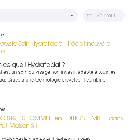
ment en
Voir tout

tés
ez le Soin Hydrafacial : l’éclat nouvelle
on
-ce que l’Hydrafacial ?
al est un soin du visage non invasif, adapté à tous les
au. Grâce à une technologie brevetée, il combine
apes essentielles :
e
age et exfoliation en douceur
tion des impuretés et des points noirs
tés
ation intense avec des sérums concentrés
PG STRESS SOMMEIL en EDITION LIMITEE dans
tion antioxydante
itut Maison S !
une peau plus nette, plus lumineuse et visiblement plus
a première séance.
un mélange de plantes et d’herbes cultivées