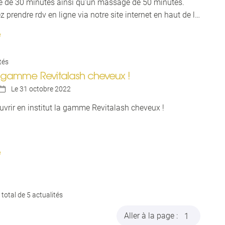
 de 30 minutes ainsi qu'un massage de 50 minutes.
 prendre rdv en ligne via notre site internet en haut de la
il (onglet rdv en ligne).
e
tés
 gamme Revitalash cheveux !
Le 31 octobre 2022

vrir en institut la gamme Revitalash cheveux !
e
 total de 5
actualités
Aller à la page :