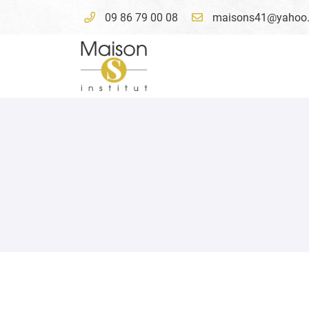
09 86 79 00 08
4 avenue du Président Wilson
41000 Blois
09 86 79 00 08
Adresse email de réception

En cochant cette case, vous consentez à recevoir nos propositions commer