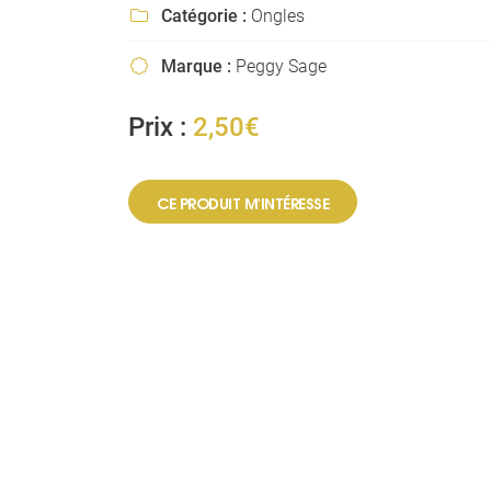
l'adresse email indiqué ci-dessus. Vous pouvez vous désinscrire à tout mo
Catégorie :
Ongles

utilisant
le formulaire de désinscription
.
Marque :
Peggy Sage

INSCRIPTION
Prix :
2,50€
CE PRODUIT M'INTÉRESSE