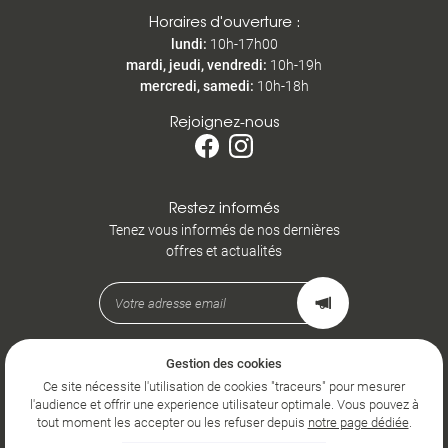
Horaires d'ouverture :
lundi
:
10h-17h00
mardi, jeudi, vendredi
:
10h-19h
mercredi, samedi
:
10h-18h
Rejoignez-nous
Restez informés
Tenez vous informés de nos dernières
offres et actualités
Gestion des cookies
Mentions Légales
Conditions générales d'utilisation
Ce site nécessite l'utilisation de cookies "traceurs" pour mesurer
Politique de confidentialité
l'audience et offrir une experience utilisateur optimale. Vous pouvez à
Gestion des cookies
tout moment les accepter ou les refuser depuis
notre page dédiée
.
Sitemap