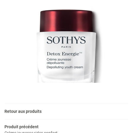
Une questio
09 86 79 00 0
Accueil
Soins
Retour aux produits
Onglerie
Produit précédent
Crème jeunesse rides confort