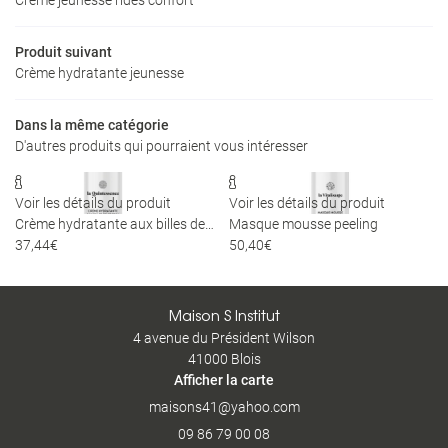
Bronzage
Restez infor
Nos tarifs
Produit suivant
Crème hydratante jeunesse
INSCRIPTION NEWS
E-Shop
Avis
Dans la même catégorie
D'autres produits qui pourraient vous intéresser
Rejoignez-nou
Actualités


Contact
Voir les détails du produit
Voir les détails du produit
Crème hydratante aux billes de jojoba
Masque mousse peeling
37,44€
50,40€
RENDEZ-VOUS EN 
Maison S Institut
4 avenue du Président Wilson
41000 Blois
Afficher la carte
09 86 79 00 08