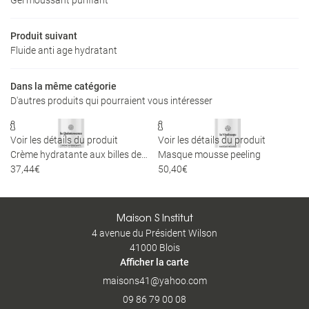
Bronzage
Restez infor
Nos tarifs
Produit suivant
Fluide anti age hydratant
INSCRIPTION NEWS
E-Shop
Avis
Dans la même catégorie
D'autres produits qui pourraient vous intéresser
Rejoignez-nou
Actualités


Contact
Voir les détails du produit
Voir les détails du produit
Crème hydratante aux billes de jojoba
Masque mousse peeling
37,44€
50,40€
RENDEZ-VOUS EN 
Maison S Institut
4 avenue du Président Wilson
41000 Blois
Afficher la carte
09 86 79 00 08