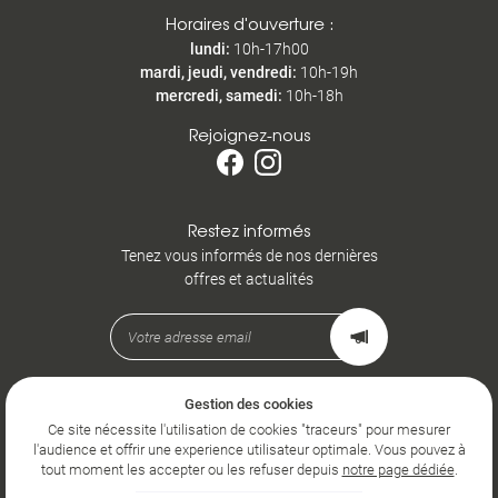
Horaires d'ouverture :
lundi
:
10h-17h00
mardi, jeudi, vendredi
:
10h-19h
mercredi, samedi
:
10h-18h
Rejoignez-nous
Restez informés
Tenez vous informés de nos dernières
offres et actualités
Gestion des cookies
Mentions Légales
Conditions générales d'utilisation
Ce site nécessite l'utilisation de cookies "traceurs" pour mesurer
Politique de confidentialité
l'audience et offrir une experience utilisateur optimale. Vous pouvez à
Gestion des cookies
tout moment les accepter ou les refuser depuis
notre page dédiée
.
Sitemap