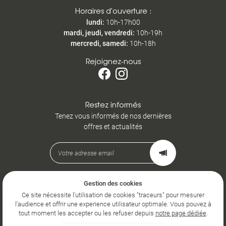
Horaires d'ouverture :
lundi
:
10h-17h00
mardi, jeudi, vendredi
:
10h-19h
mercredi, samedi
:
10h-18h
Rejoignez-nous
Restez informés
Tenez vous informés de nos dernières
offres et actualités
Gestion des cookies
Mentions Légales
Conditions générales d'utilisation
Ce site nécessite l'utilisation de cookies "traceurs" pour mesurer
Politique de confidentialité
l'audience et offrir une experience utilisateur optimale. Vous pouvez à
Gestion des cookies
tout moment les accepter ou les refuser depuis
notre page dédiée
.
Sitemap