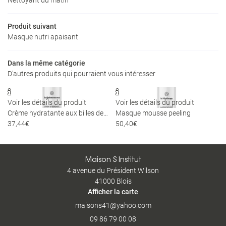
Bronzage
Restez infor
Nos tarifs
Produit suivant
Masque nutri apaisant
INSCRIPTION NEWS
E-Shop
Avis
Dans la même catégorie
D'autres produits qui pourraient vous intéresser
Rejoignez-nou
Actualités


Contact
Voir les détails du produit
Voir les détails du produit
Crème hydratante aux billes de jojoba
Masque mousse peeling
37,44€
50,40€
RENDEZ-VOUS EN 
Maison S Institut
4 avenue du Président Wilson
41000 Blois
Afficher la carte
09 86 79 00 08