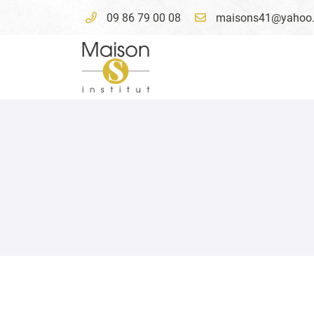
09 86 79 00 08
4 avenue du Président Wilson
41000 Blois
09 86 79 00 08
Adresse email de réception

En cochant cette case, vous consentez à recevoir nos propositions commer