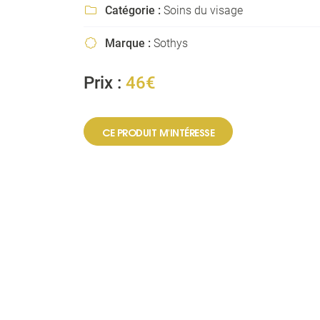
l'adresse email indiqué ci-dessus. Vous pouvez vous désinscrire à tout mo
Catégorie :
Soins du visage

utilisant
le formulaire de désinscription
.
Marque :
Sothys

INSCRIPTION
Prix :
46€
CE PRODUIT M'INTÉRESSE